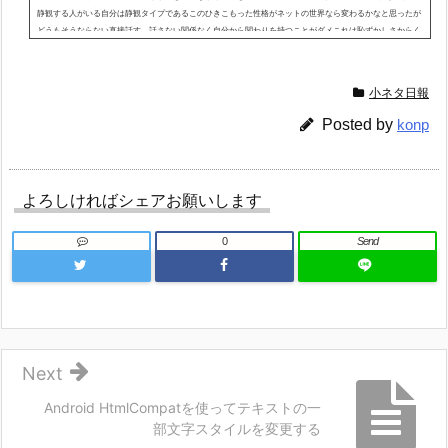
静観する人がいる自分は静観タイプであるこのひきこもった性格がネットの世界なら変わるかなと思ったが
どうもそうならない直接話す、話さない関係なく自分から関わりを持つことがダメこれは恥ずかしさからく
るものだろう何が恥ずかしいのかと言うと気さくに声をかけてしまう自分が恥ずかしいのだ本当は気さくに
声かけたいのにかっ...
小ネタ日報
Posted by
konp
よろしければシェアお願いします
0
Send
Next
Android HtmlCompatを使ってテキストの一
部文字スタイルを変更する