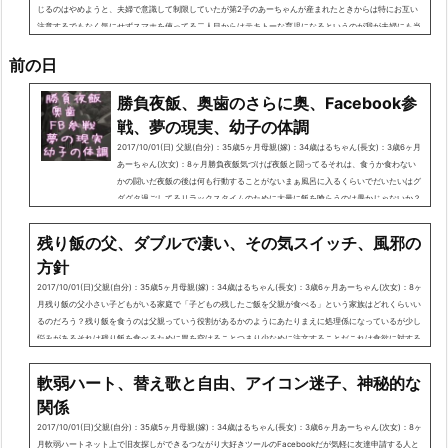
じるのはやめようと、夫婦で意識して制限していたが第2子のあーちゃんが産まれたときからは特にお互い
注意するでもなく気にせずスマホを使ってる二人目からはテキトーな育児になるというのが我が夫婦にも当
てはまっているこれはいかん子どもは自分が親から注目されているか気にして様子を窺ってるものなので子
前の日
どもが何かに夢中に...
勝負夜飯、奥歯のさらに奥、Facebook参
戦、夢の現実、幼子の体調
2017/10/01(日) 父親(自分)：35歳5ヶ月母親(嫁)：34歳はるちゃん(長女)：3歳6ヶ月
あーちゃん(次女)：8ヶ月勝負夜飯気づけば夜飯と闘ってるそれは、食うか食わない
かの闘いだ夜飯の後は何も行動することがないまぁ風呂に入るくらいでだいたいはグ
ダグタ過ごしてるリラックスタイムのために大量に飯を喰らうのは愚かじゃないか？
と自問しているだがなぜか夜飯っていうのは一日で一番のごちそうが用意されるだか
らこそ勝負食い意地との勝負せめて少量のご飯で済ませたい腹一杯はごめんだ今日は
残り飯の父、ダブルで凄い、その気スイッチ、風邪の
「からあげとサラダ」がメイン肉と野菜...
方針
2017/10/01(日)父親(自分)：35歳5ヶ月母親(嫁)：34歳はるちゃん(長女)：3歳6ヶ月あーちゃん(次女)：8ヶ
月残り飯の父小さい子どもがいる家庭で「子どもの残したご飯を父親が食べる」という家族はどれくらいい
るのだろう？残り飯を食うのは父親っていう役割があるかのようにあたりまえに処理係になっているが少し
悩みがあるそれは残り飯を食べるために胃を空けることつまり少なめに注文することだこれは食欲に対する
ストレスだ抑えて食べることを選択した場合子どもが残さなければ腹が減るし好物で腹一杯食べられないセ
ーブすることを強...
軟弱ハート、替え歌と自由、アイコン迷子、神秘的な
関係
2017/10/01(日)父親(自分)：35歳5ヶ月母親(嫁)：34歳はるちゃん(長女)：3歳6ヶ月あーちゃん(次女)：8ヶ
月軟弱ハートネット上で旧友探しができるつながり大好きツールのFacebookだが気軽に友達申請する人と