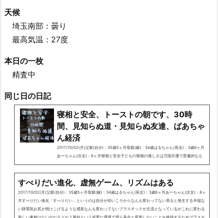
天候
埼玉南部：曇り
最高気温：27度
本日の一枚
精査中
同じ日の日記
寝相と安全、トーストの朝です、30時
間、見知らぬ道・見知らぬ友達、ばあちゃ
ん経済
2017/10/02(月)父親(自分)：35歳5ヶ月母親(嫁)：34歳はるちゃん(長女)：3歳6ヶ月
あーちゃん(次女)：8ヶ月寝相と安全子どもの寝相の激しさは万国共通で普遍的なも
のだと思うがベッド環境の家庭ではかなり気を使う問題でもあるここでお姉ちゃんで
あるはるちゃんが一つの解決策を見いだしてくれたみたいで落ちたら危ないスペース
すべりだい進化、虚無ゲーム、リズムはある
にぬいぐるみを敷き詰めクッションマクラを敷き布団を敷くという安心安全工事をし
てくれた「おちてもいいんだよ！」とのことだ敷き詰められた箇所は落ちてはいけな
2017/10/02(月)父親(自分)：35歳5ヶ月母親(嫁)：34歳はるちゃん(長女)：3歳6ヶ月あーちゃん(次女)：8ヶ
いスペースのほんの一部分ではあるが姉の優し...
月すべりだい進化「すべりだい」というのは自分が幼いころからなんも変わってない滑ると発生する半端な
い静電気お尻が焼けこげるような感覚なんも変わってないプラスチックが主流となっているがこれに変わる
新しい素材はないのだろうか？屋外という劣悪な環境で滑り具合と変形しないことを維持するためプラスチ