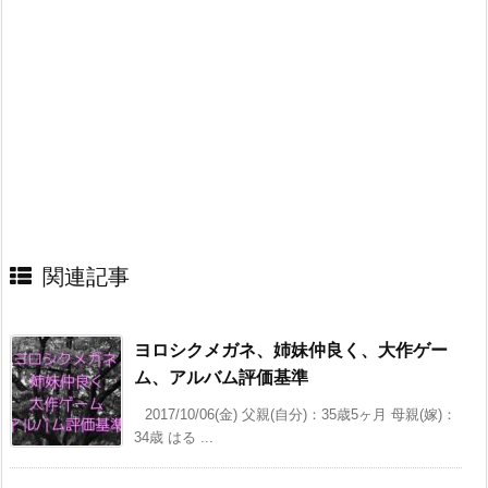
関連記事
ヨロシクメガネ、姉妹仲良く、大作ゲー
ム、アルバム評価基準
2017/10/06(金) 父親(自分)：35歳5ヶ月 母親(嫁)：
34歳 はる ...