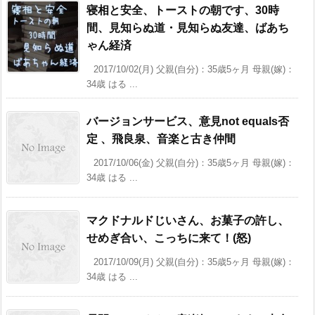
寝相と安全、トーストの朝です、30時
間、見知らぬ道・見知らぬ友達、ばあち
ゃん経済
2017/10/02(月) 父親(自分)：35歳5ヶ月 母親(嫁)：
34歳 はる ...
バージョンサービス、意見not equals否
定 、飛良泉、音楽と古き仲間
2017/10/06(金) 父親(自分)：35歳5ヶ月 母親(嫁)：
34歳 はる ...
マクドナルドじいさん、お菓子の許し、
せめぎ合い、こっちに来て！(怒)
2017/10/09(月) 父親(自分)：35歳5ヶ月 母親(嫁)：
34歳 はる ...