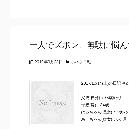
一人でズボン、無駄に悩ん
2019年9月23日
小ネタ日報
2017/10/14(土)の日記 そ
父親(自分)：35歳5ヶ月
母親(嫁)：34歳
はるちゃん(長女)：3歳6
あーちゃん(次女)：8ヶ月