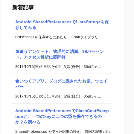
新着記事
Android SharedPreferencesでList<String>を保
存してみる
List<String>を保存するにあたり ・Gsonライブラリ ・ ...
気遣うアンケート、物理的に消滅、99パーセン
ト、アクセス解析に疑問符
2017/10/15(日)の日記 その2 父親(自分)：35歳5ヶ ...
食いつくアプリ、ブログに課されたお題、ウェイ
パー
2017/10/15(日)の日記 その1 父親(自分)：35歳5ヶ ...
Android SharedPreferencesでClassCastExcep
tionと、一つのkeyに二つの型を保存できるの
か？を調べる
SharedPreferences を使った記事の続き。 前回の記事↓ Sh