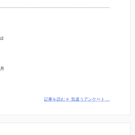
の2
ヶ月
記事を読む
気遣うアンケート ...