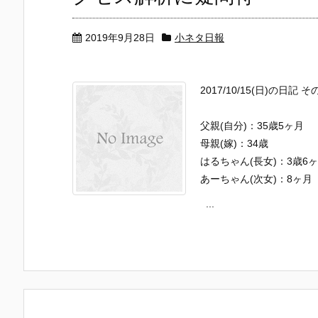
2019年9月28日
小ネタ日報
2017/10/15(日)の日記 そ
父親(自分)：35歳5ヶ月
母親(嫁)：34歳
はるちゃん(長女)：3歳6
あーちゃん(次女)：8ヶ月
...