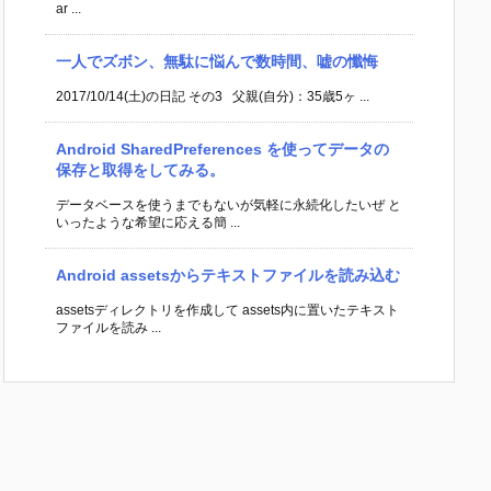
ar ...
一人でズボン、無駄に悩んで数時間、嘘の懺悔
2017/10/14(土)の日記 その3 父親(自分)：35歳5ヶ ...
Android SharedPreferences を使ってデータの
保存と取得をしてみる。
データベースを使うまでもないが気軽に永続化したいぜ と
いったような希望に応える簡 ...
Android assetsからテキストファイルを読み込む
assetsディレクトリを作成して assets内に置いたテキスト
ファイルを読み ...