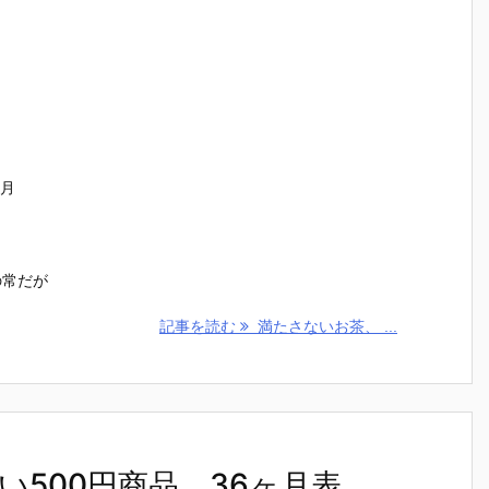
ヶ月
の常だが
記事を読む
満たさないお茶、 ...
500円商品、36ヶ月表