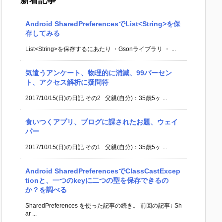
新着記事
Android SharedPreferencesでList<String>を保
存してみる
List<String>を保存するにあたり ・Gsonライブラリ ・ ...
気遣うアンケート、物理的に消滅、99パーセン
ト、アクセス解析に疑問符
2017/10/15(日)の日記 その2 父親(自分)：35歳5ヶ ...
食いつくアプリ、ブログに課されたお題、ウェイ
パー
2017/10/15(日)の日記 その1 父親(自分)：35歳5ヶ ...
Android SharedPreferencesでClassCastExcep
tionと、一つのkeyに二つの型を保存できるの
か？を調べる
SharedPreferences を使った記事の続き。 前回の記事↓ Sh
ar ...