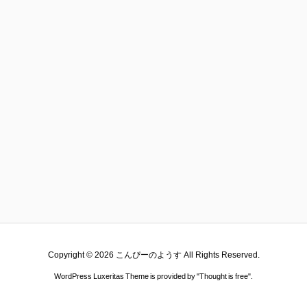
Copyright ©
2026
こんぴーのようす
All Rights Reserved.
WordPress Luxeritas Theme is provided by "
Thought is free
".