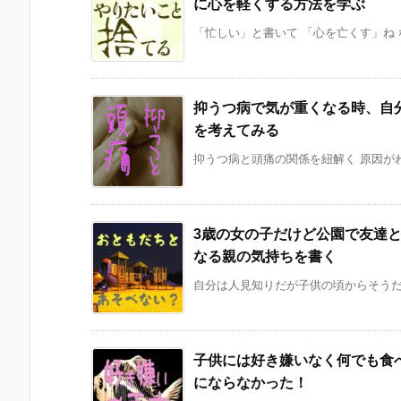
に心を軽くする方法を学ぶ
「忙しい」と書いて 「心を亡くす」ね な
抑うつ病で気が重くなる時、自
を考えてみる
抑うつ病と頭痛の関係を紐解く 原因がわ
3歳の女の子だけど公園で友達
なる親の気持ちを書く
自分は人見知りだが子供の頃からそうだっ
子供には好き嫌いなく何でも食
にならなかった！