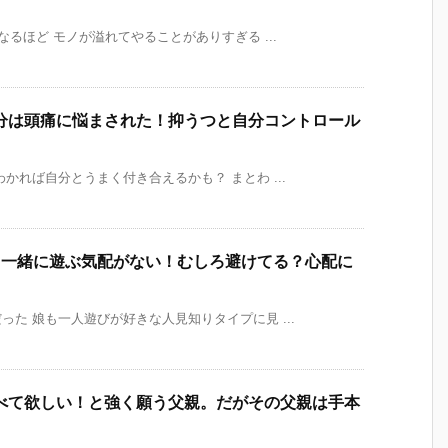
るほど モノが溢れてやることがありすぎる ...
分は頭痛に悩まされた！抑うつと自分コントロール
かれば自分とうまく付き合えるかも？ まとわ ...
と一緒に遊ぶ気配がない！むしろ避けてる？心配に
た 娘も一人遊びが好きな人見知りタイプに見 ...
べて欲しい！と強く願う父親。だがその父親は手本