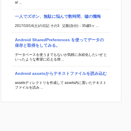
ar ...
一人でズボン、無駄に悩んで数時間、嘘の懺悔
2017/10/14(土)の日記 その3 父親(自分)：35歳5ヶ ...
Android SharedPreferences を使ってデータの
保存と取得をしてみる。
データベースを使うまでもないが気軽に永続化したいぜ と
いったような希望に応える簡 ...
Android assetsからテキストファイルを読み込む
assetsディレクトリを作成して assets内に置いたテキスト
ファイルを読み ...