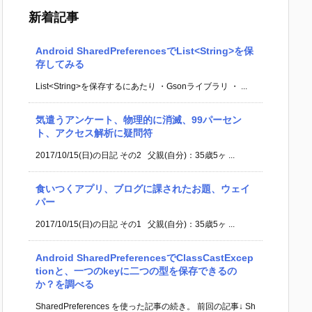
新着記事
Android SharedPreferencesでList<String>を保
存してみる
List<String>を保存するにあたり ・Gsonライブラリ ・ ...
気遣うアンケート、物理的に消滅、99パーセン
ト、アクセス解析に疑問符
2017/10/15(日)の日記 その2 父親(自分)：35歳5ヶ ...
食いつくアプリ、ブログに課されたお題、ウェイ
パー
2017/10/15(日)の日記 その1 父親(自分)：35歳5ヶ ...
Android SharedPreferencesでClassCastExcep
tionと、一つのkeyに二つの型を保存できるの
か？を調べる
SharedPreferences を使った記事の続き。 前回の記事↓ Sh