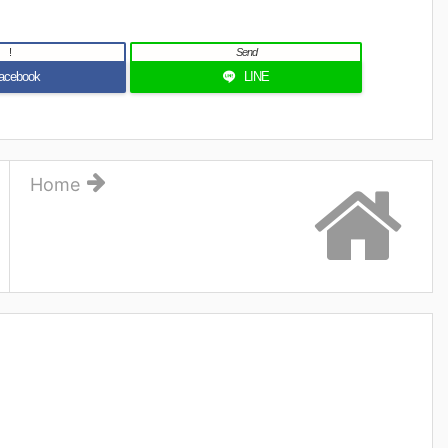
!
Send
acebook
LINE
Home