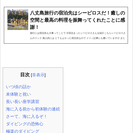
八丈島旅行の宿泊先はシーピロスだ！癒しの
空間と最高の料理を振舞ってくれたことに感
謝！
旅行には宿泊先も大事ってことで 今回泊まったシーピロスさんを紹介こちらシーピロスさ
んのリンク 個人的には とてもよかった宿泊先なので メイン記事にも書いていますが また
行きたいなと思います次の日台風で欠航しなければ もっと長居できたのに…悔やまれま
す いつ頃の話か2017(平成29年)8月6日(日)父親(自分)：35歳3ヶ月 母親(嫁)：34歳9ヶ月
はるちゃん(長女)：3歳4ヶ月 あーちゃん(次女)：6ヶ月他の登場人物自分の父親(じぃ
じ)：還暦 自分の母親(ばぁば)：還暦自分の妹：30代 妹の長男：小学1年生 妹の長女：4歳
合計9人で行...
目次
[
非表示
]
いつ頃の話か
未体験と祝い
長い長い座学講習
海に入る前から初体験の連続
さーて、海に入るぞ！
ダイビングの恐怖心
極楽のダイビング