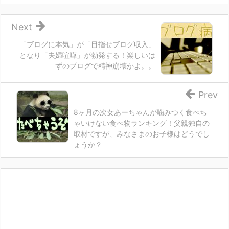
Next
「ブログに本気」が「目指せブログ収入」
となり「夫婦喧嘩」が勃発する！楽しいは
ずのブログで精神崩壊かよ。。
Prev
8ヶ月の次女あーちゃんが噛みつく食べち
ゃいけない食べ物ランキング！父親独自の
取材ですが、みなさまのお子様はどうでし
ょうか？