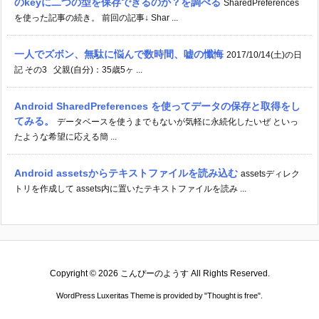
のkeyに二つの型を保存できるのか？を調べる
SharedPreferences
を使った記事の続き。 前回の記事↓ Shar ...
一人でズボン、無駄に悩んで数時間、嘘の懺悔
2017/10/14(土)の日
記 その3 父親(自分)：35歳5ヶ ...
Android SharedPreferences を使ってデータの保存と取得をし
てみる。
データベースを使うまでもないが気軽に永続化したいぜ といっ
たような希望に応える簡 ...
Android assetsからテキストファイルを読み込む
assetsディレク
トリを作成して assets内に置いたテキストファイルを読み ...
Copyright ©
2026
こんぴーのようす
All Rights Reserved.
WordPress Luxeritas Theme is provided by "
Thought is free
".