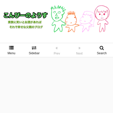
«
»
Menu
Sidebar
Search
Prev
Next