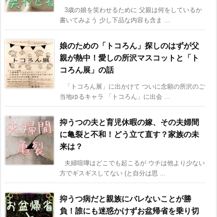
3歳の娘を笑わせるために 父親は何をしているか
書いてみよう 少し下品な内容も含ま ...
娘のための「トコろん」探しのはずが父
親が熱中！愛しの所沢マスコットと「ト
コろん展」の話
「トコろん展」に出かけて ついに念願の所沢のご
当地ゆるキャラ 「トコろん」に出会 ...
抑うつの夫と育児休暇の嫁、その夫婦間
に亀裂と不和！どう立て直す？家族の未
来は？
夫婦喧嘩はどこでも起こるが ウチは他より少ない
方でギスギスしてない (と自分は思 ...
抑うつ病だと親族にバレないことが勝
負！誰にも迷惑かけずお盆帰省を乗り切