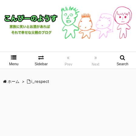
«
»
Menu
Sidebar
Search
Prev
Next
ホーム
>
i_respect