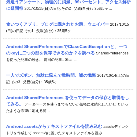
気遣うアンケート、物理的に消滅、99パーセント、アクセス解析
に疑問符
2017/10/15(日)の日記 その2 父親(自分)：35歳5ヶ ...
食いつくアプリ、ブログに課されたお題、ウェイパー
2017/10/15
(日)の日記 その1 父親(自分)：35歳5ヶ ...
Android SharedPreferencesでClassCastExceptionと、一つ
のkeyに二つの型を保存できるのか？を調べる
SharedPreferences
を使った記事の続き。 前回の記事↓ Shar ...
一人でズボン、無駄に悩んで数時間、嘘の懺悔
2017/10/14(土)の日
記 その3 父親(自分)：35歳5ヶ ...
Android SharedPreferences を使ってデータの保存と取得をし
てみる。
データベースを使うまでもないが気軽に永続化したいぜ といっ
たような希望に応える簡 ...
Android assetsからテキストファイルを読み込む
assetsディレク
トリを作成して assets内に置いたテキストファイルを読み ...