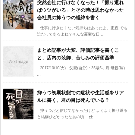
突然会社に行けなくなった！「振り返れ
ばウツがいる」とその時は思わなかった
会社員の抑うつの経緯を書く
仕事に行きたくない気持ちはあったよ、正直 でも
誰だってあるよね？そんな憂鬱な日 ...
まとめ記事が大変、評価記事を書くこ
と、店内の装飾、苦しみの評価基準
2017/10/10(火) 父親(自分)：35歳5ヶ月 母親(嫁)
...
抑うつ初期状態での症状や生活感をリア
ルに書く、君の目は死んでいる？
抑うつだと信じてなかったけど よくよく振り返る
と結構ひどかったなあの頃... 仕 ...