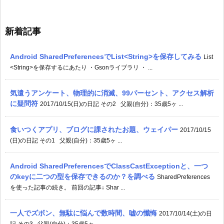
新着記事
Android SharedPreferencesでList<String>を保存してみる
List
<String>を保存するにあたり ・Gsonライブラリ ・ ...
気遣うアンケート、物理的に消滅、99パーセント、アクセス解析
に疑問符
2017/10/15(日)の日記 その2 父親(自分)：35歳5ヶ ...
食いつくアプリ、ブログに課されたお題、ウェイパー
2017/10/15
(日)の日記 その1 父親(自分)：35歳5ヶ ...
Android SharedPreferencesでClassCastExceptionと、一つ
のkeyに二つの型を保存できるのか？を調べる
SharedPreferences
を使った記事の続き。 前回の記事↓ Shar ...
一人でズボン、無駄に悩んで数時間、嘘の懺悔
2017/10/14(土)の日