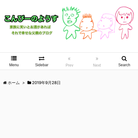
«
»
Menu
Sidebar
Search
Prev
Next
ホーム
>
2019年9月28日