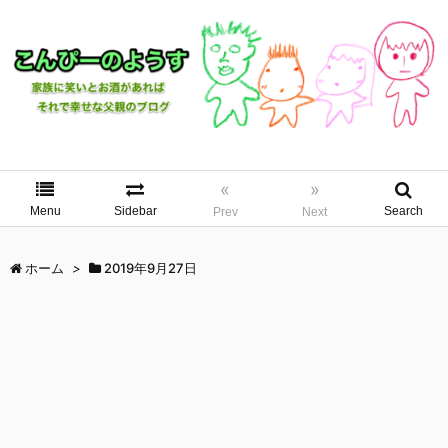
«
»
Menu
Sidebar
Search
Prev
Next
ホーム
>
2019年9月27日