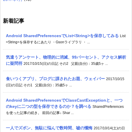
新着記事
Android SharedPreferencesでList<String>を保存してみる
List
<String>を保存するにあたり ・Gsonライブラリ ・ ...
気遣うアンケート、物理的に消滅、99パーセント、アクセス解析
に疑問符
2017/10/15(日)の日記 その2 父親(自分)：35歳5ヶ ...
食いつくアプリ、ブログに課されたお題、ウェイパー
2017/10/15
(日)の日記 その1 父親(自分)：35歳5ヶ ...
Android SharedPreferencesでClassCastExceptionと、一つ
のkeyに二つの型を保存できるのか？を調べる
SharedPreferences
を使った記事の続き。 前回の記事↓ Shar ...
一人でズボン、無駄に悩んで数時間、嘘の懺悔
2017/10/14(土)の日