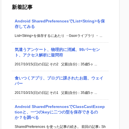
新着記事
Android SharedPreferencesでList<String>を保
存してみる
List<String>を保存するにあたり ・Gsonライブラリ ・ ...
気遣うアンケート、物理的に消滅、99パーセン
ト、アクセス解析に疑問符
2017/10/15(日)の日記 その2 父親(自分)：35歳5ヶ ...
食いつくアプリ、ブログに課されたお題、ウェイ
パー
2017/10/15(日)の日記 その1 父親(自分)：35歳5ヶ ...
Android SharedPreferencesでClassCastExcep
tionと、一つのkeyに二つの型を保存できるの
か？を調べる
SharedPreferences を使った記事の続き。 前回の記事↓ Sh