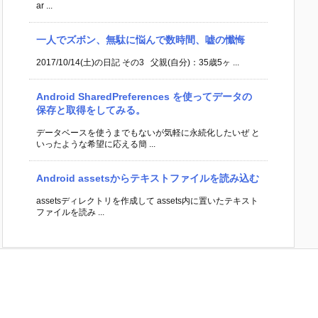
ar ...
一人でズボン、無駄に悩んで数時間、嘘の懺悔
2017/10/14(土)の日記 その3 父親(自分)：35歳5ヶ ...
Android SharedPreferences を使ってデータの
保存と取得をしてみる。
データベースを使うまでもないが気軽に永続化したいぜ と
いったような希望に応える簡 ...
Android assetsからテキストファイルを読み込む
assetsディレクトリを作成して assets内に置いたテキスト
ファイルを読み ...