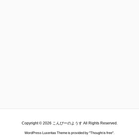
Copyright ©
2026
こんぴーのようす
All Rights Reserved.
WordPress Luxeritas Theme is provided by "
Thought is free
".