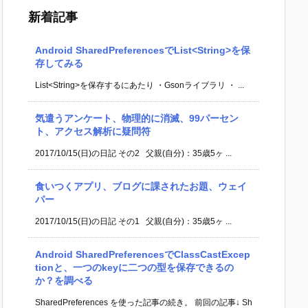
新着記事
Android SharedPreferencesでList<String>を保
存してみる
List<String>を保存するにあたり ・Gsonライブラリ ・ ...
気遣うアンケート、物理的に消滅、99パーセン
ト、アクセス解析に疑問符
2017/10/15(日)の日記 その2 父親(自分)：35歳5ヶ ...
食いつくアプリ、ブログに課されたお題、ウェイ
パー
2017/10/15(日)の日記 その1 父親(自分)：35歳5ヶ ...
Android SharedPreferencesでClassCastExcep
tionと、一つのkeyに二つの型を保存できるの
か？を調べる
SharedPreferences を使った記事の続き。 前回の記事↓ Sh