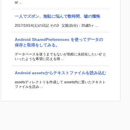
ar ...
一人でズボン、無駄に悩んで数時間、嘘の懺悔
2017/10/14(土)の日記 その3 父親(自分)：35歳5ヶ ...
Android SharedPreferences を使ってデータの
保存と取得をしてみる。
データベースを使うまでもないが気軽に永続化したいぜ と
いったような希望に応える簡 ...
Android assetsからテキストファイルを読み込む
assetsディレクトリを作成して assets内に置いたテキスト
ファイルを読み ...