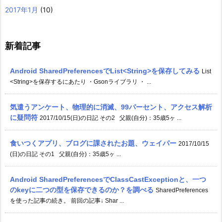
2017年1月
(10)
新着記事
Android SharedPreferencesでList<String>を保存してみる
List
<String>を保存するにあたり ・Gsonライブラリ ・ ...
気遣うアンケート、物理的に消滅、99パーセント、アクセス解析
に疑問符
2017/10/15(日)の日記 その2 父親(自分)：35歳5ヶ ...
食いつくアプリ、ブログに課されたお題、ウェイパー
2017/10/15
(日)の日記 その1 父親(自分)：35歳5ヶ ...
Android SharedPreferencesでClassCastExceptionと、一つ
のkeyに二つの型を保存できるのか？を調べる
SharedPreferences
を使った記事の続き。 前回の記事↓ Shar ...