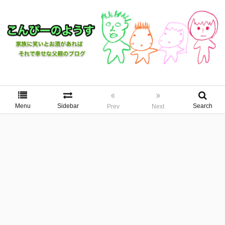
«
»
Menu
Sidebar
Search
Prev
Next