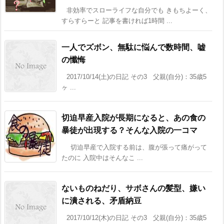
非効率でスローライフな自分でも きもちよーく、
すらすらーと 記事を書ければ1時間 ...
一人でズボン、無駄に悩んで数時間、嘘
の懺悔
2017/10/14(土)の日記 その3 父親(自分)：35歳5
ヶ ...
切迫早産入院が長期になると、あの食の
暴徒が出現する？そんな入院の一コマ
切迫早産で入院する前は、腹が張って痛がって
たのに 入院中はそんなこ ...
ないものねだり、サボさんの髪型、嫌い
に潰される、矛盾納豆
2017/10/12(木)の日記 その3 父親(自分)：35歳5