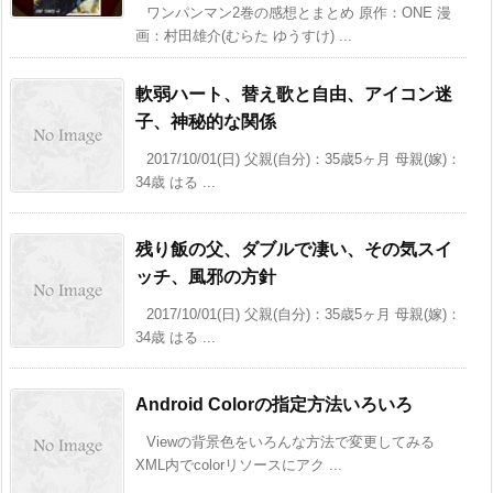
ワンパンマン2巻の感想とまとめ 原作：ONE 漫
画：村田雄介(むらた ゆうすけ) ...
軟弱ハート、替え歌と自由、アイコン迷
子、神秘的な関係
2017/10/01(日) 父親(自分)：35歳5ヶ月 母親(嫁)：
34歳 はる ...
残り飯の父、ダブルで凄い、その気スイ
ッチ、風邪の方針
2017/10/01(日) 父親(自分)：35歳5ヶ月 母親(嫁)：
34歳 はる ...
Android Colorの指定方法いろいろ
Viewの背景色をいろんな方法で変更してみる
XML内でcolorリソースにアク ...