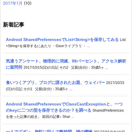
2017年1月
(10)
新着記事
Android SharedPreferencesでList<String>を保存してみる
List
<String>を保存するにあたり ・Gsonライブラリ ・ ...
気遣うアンケート、物理的に消滅、99パーセント、アクセス解析
に疑問符
2017/10/15(日)の日記 その2 父親(自分)：35歳5ヶ ...
食いつくアプリ、ブログに課されたお題、ウェイパー
2017/10/15
(日)の日記 その1 父親(自分)：35歳5ヶ ...
Android SharedPreferencesでClassCastExceptionと、一つ
のkeyに二つの型を保存できるのか？を調べる
SharedPreferences
を使った記事の続き。 前回の記事↓ Shar ...
一人でズボン、無駄に悩んで数時間、嘘の懺悔
2017/10/14(土)の日