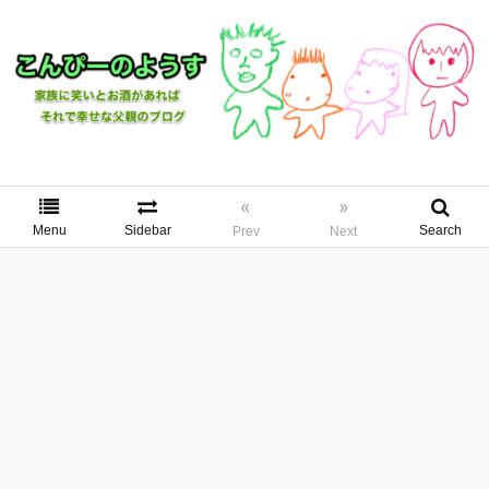
«
»
Menu
Sidebar
Search
Prev
Next