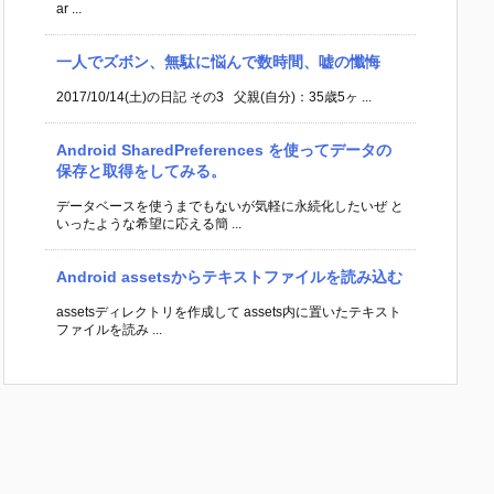
ar ...
一人でズボン、無駄に悩んで数時間、嘘の懺悔
2017/10/14(土)の日記 その3 父親(自分)：35歳5ヶ ...
Android SharedPreferences を使ってデータの
保存と取得をしてみる。
データベースを使うまでもないが気軽に永続化したいぜ と
いったような希望に応える簡 ...
Android assetsからテキストファイルを読み込む
assetsディレクトリを作成して assets内に置いたテキスト
ファイルを読み ...