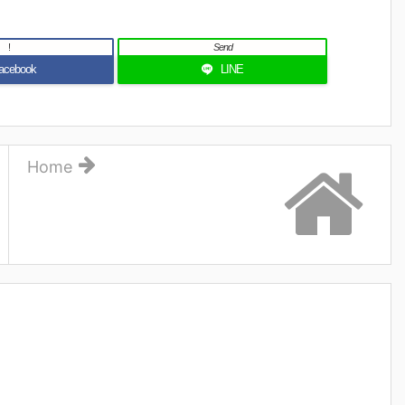
!
Send
acebook
LINE
Home