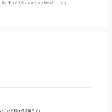
船に乗り八丈島へ向かう旅と船の話、、 にす ...
いている欄は必須項目です