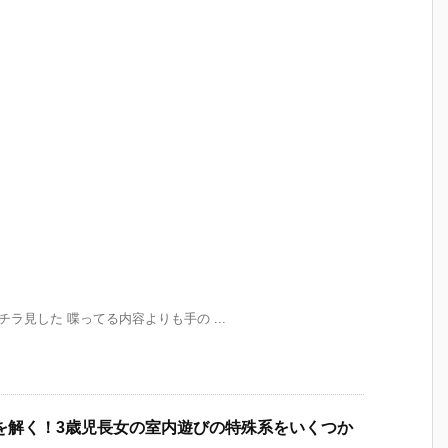
をチラ見した 喋ってる内容よりも手の ...
を解く！3歳児長女の室内遊びの特殊系をいくつか