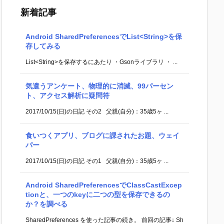
新着記事
Android SharedPreferencesでList<String>を保
存してみる
List<String>を保存するにあたり ・Gsonライブラリ ・ ...
気遣うアンケート、物理的に消滅、99パーセン
ト、アクセス解析に疑問符
2017/10/15(日)の日記 その2 父親(自分)：35歳5ヶ ...
食いつくアプリ、ブログに課されたお題、ウェイ
パー
2017/10/15(日)の日記 その1 父親(自分)：35歳5ヶ ...
Android SharedPreferencesでClassCastExcep
tionと、一つのkeyに二つの型を保存できるの
か？を調べる
SharedPreferences を使った記事の続き。 前回の記事↓ Sh