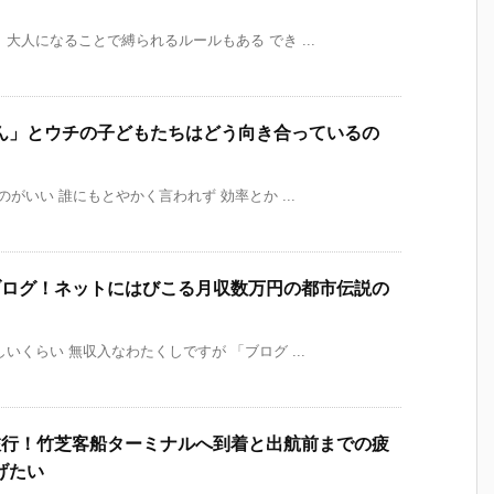
大人になることで縛られるルールもある でき ...
ん」とウチの子どもたちはどう向き合っているの
がいい 誰にもとやかく言われず 効率とか ...
ブログ！ネットにはびこる月収数万円の都市伝説の
くらい 無収入なわたくしですが 「ブログ ...
旅行！竹芝客船ターミナルへ到着と出航前までの疲
げたい