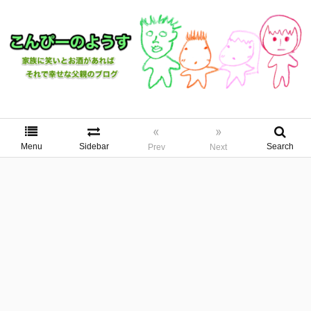
«
»
Menu
Sidebar
Search
Prev
Next