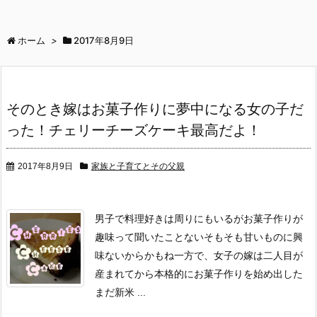
ホーム
>
2017年8月9日
そのとき嫁はお菓子作りに夢中になる女の子だ
った！チェリーチーズケーキ最高だよ！
2017年8月9日
家族と子育てとその父親
男子で料理好きは周りにもいるが
お菓子作りが
趣味って聞いたことない
そもそも甘いものに興
味ないからかもね
一方で、女子の嫁は二人目が
産まれてから
本格的にお菓子作りを始め出した
まだ新米 ...