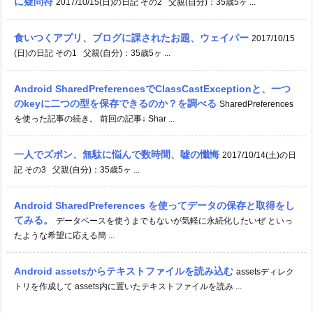
に疑問符
2017/10/15(日)の日記 その2 父親(自分)：35歳5ヶ ...
食いつくアプリ、ブログに課されたお題、ウェイパー
2017/10/15
(日)の日記 その1 父親(自分)：35歳5ヶ ...
Android SharedPreferencesでClassCastExceptionと、一つ
のkeyに二つの型を保存できるのか？を調べる
SharedPreferences
を使った記事の続き。 前回の記事↓ Shar ...
一人でズボン、無駄に悩んで数時間、嘘の懺悔
2017/10/14(土)の日
記 その3 父親(自分)：35歳5ヶ ...
Android SharedPreferences を使ってデータの保存と取得をし
てみる。
データベースを使うまでもないが気軽に永続化したいぜ といっ
たような希望に応える簡 ...
Android assetsからテキストファイルを読み込む
assetsディレク
トリを作成して assets内に置いたテキストファイルを読み ...