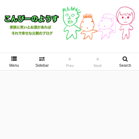
«
»
Menu
Sidebar
Search
Prev
Next