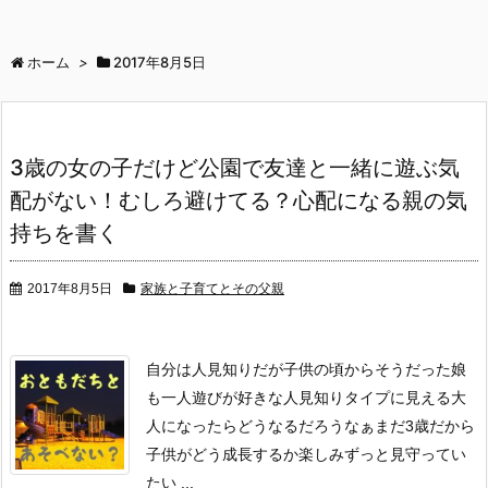
ホーム
>
2017年8月5日
3歳の女の子だけど公園で友達と一緒に遊ぶ気
配がない！むしろ避けてる？心配になる親の気
持ちを書く
2017年8月5日
家族と子育てとその父親
自分は人見知りだが子供の頃からそうだった
娘
も一人遊びが好きな人見知りタイプに見える
大
人になったらどうなるだろうなぁ
まだ3歳だから
子供がどう成長するか楽しみ
ずっと見守ってい
たい ...