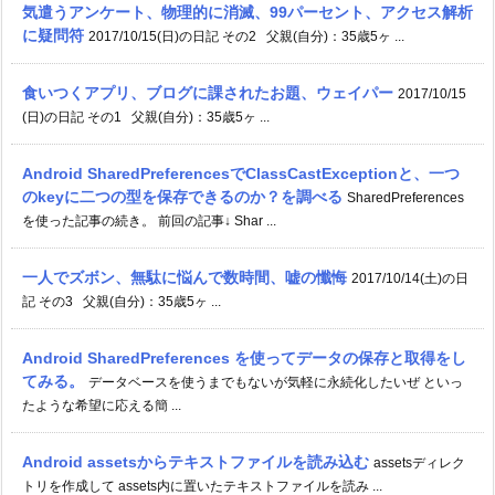
気遣うアンケート、物理的に消滅、99パーセント、アクセス解析
に疑問符
2017/10/15(日)の日記 その2 父親(自分)：35歳5ヶ ...
食いつくアプリ、ブログに課されたお題、ウェイパー
2017/10/15
(日)の日記 その1 父親(自分)：35歳5ヶ ...
Android SharedPreferencesでClassCastExceptionと、一つ
のkeyに二つの型を保存できるのか？を調べる
SharedPreferences
を使った記事の続き。 前回の記事↓ Shar ...
一人でズボン、無駄に悩んで数時間、嘘の懺悔
2017/10/14(土)の日
記 その3 父親(自分)：35歳5ヶ ...
Android SharedPreferences を使ってデータの保存と取得をし
てみる。
データベースを使うまでもないが気軽に永続化したいぜ といっ
たような希望に応える簡 ...
Android assetsからテキストファイルを読み込む
assetsディレク
トリを作成して assets内に置いたテキストファイルを読み ...